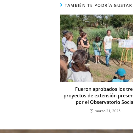
e
s
e
TAMBIÉN TE PODRÍA GUSTAR
b
A
dI
o
p
n
o
p
k
Fueron aprobados los tre
proyectos de extensión prese
por el Observatorio Socia
marzo 21, 2025