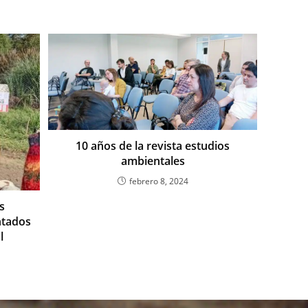
e
10 años de la revista estudios
ambientales
febrero 8, 2024
s
ntados
l