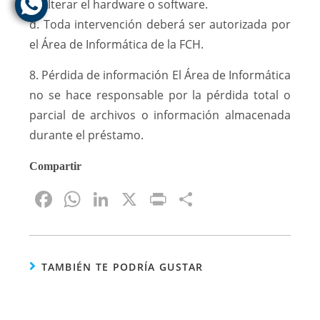
c. Alterar el hardware o software.
d. Toda intervención deberá ser autorizada por
el Área de Informática de la FCH.
8. Pérdida de información El Área de Informática
no se hace responsable por la pérdida total o
parcial de archivos o información almacenada
durante el préstamo.
Compartir
F
W
Li
X
Pr
S
a
h
n
in
h
c
at
k
t
ar
e
s
e
e
TAMBIÉN TE PODRÍA GUSTAR
b
A
dI
o
p
n