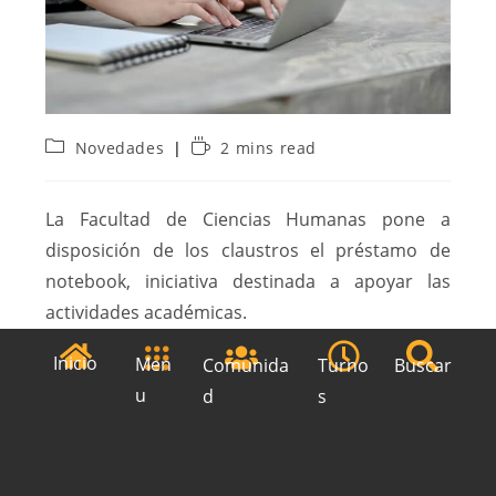
Novedades
2 mins read
La Facultad de Ciencias Humanas pone a
disposición de los claustros el préstamo de
notebook, iniciativa destinada a apoyar las
actividades académicas.
La FCH enfatiza la importancia de la
Inicio
Men
Comunida
Turno
Buscar
responsabilidad individual para mantener este
u
d
s
servicio disponible y en óptimas condiciones
para toda la comunidad académica. Para ello
hay que completar el siguiente formulario de