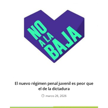
o
p
k
El nuevo régimen penal juvenil es peor que
el de la dictadura
marzo 26, 2026