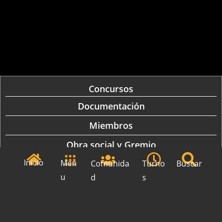
Concursos
Documentación
Miembros
Obra social y Gremio
Inicio
Men
Comunida
Turno
Buscar
Recibos
u
d
s
Concursos