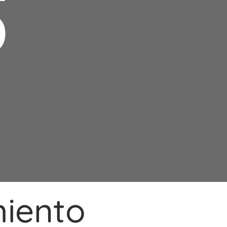
O
iento