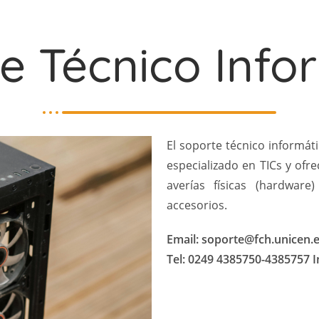
e Técnico Info
El soporte técnico informát
especializado en TICs y ofr
averías físicas (hardware
accesorios.
Email: soporte@fch.unicen.
Tel: 0249 4385750-4385757 I