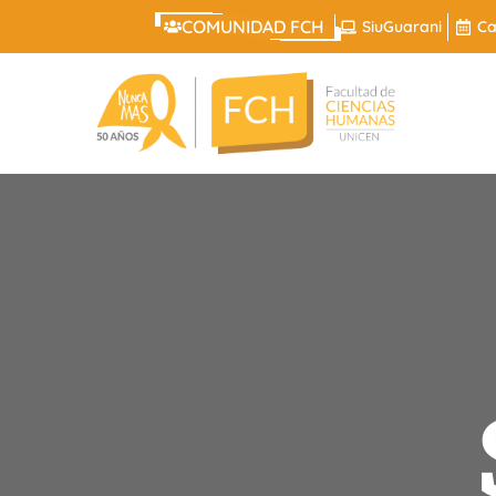
COMUNIDAD FCH
SiuGuarani
Ca