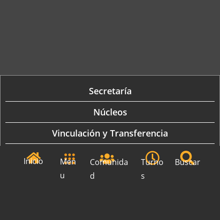
Secretaría
Núcleos
Vinculación y Transferencia
FCH en CLACSO
Inicio
Men
Comunida
Turno
Buscar
Revistas
u
d
s
Normativas y Formularios