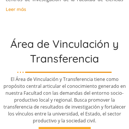
Humanas de la Universidad Nacional del Centro de la
Leer más
Provincia de Buenos Aires: el Instituto de Estudios
Históricos y Sociales (IEHS), y el Centro de
Investigaciones Geográficas (CIG). Ambos centros,
creados en 1986 y 1994 respectivamente, son Núcleos
Área de Vinculación y
Consolidados de la Secretaría de Ciencia, Arte y
Transferencia
Tecnología de la UNCPBA.
El Instituto se caracteriza por una activa política de
formación de recursos humanos; por el desarrollo de
El Área de Vinculación y Transferencia tiene como
líneas de investigación originales que han dado lugar
propósito central articular el conocimiento generado en
a contribuciones de referencia en el plano científico;
nuestra Facultad con las demandas del entorno socio-
productivo local y regional. Busca promover la
por llevar adelante publicaciones periódicas de
transferencia de resultados de investigación y fortalecer
referencia como el Anuario IEHS y Estudios
los vínculos entre la universidad, el Estado, el sector
Socioterritoriales y por la fuerte articulación de sus
productivo y la sociedad civil.
investigadores con las carreras de grado y posgrado.