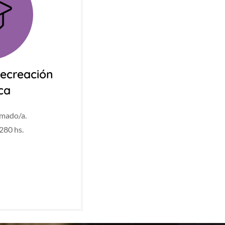
ecreación
ica
mado/a.
80 hs.