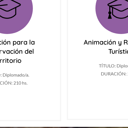
ión para la
Animación y R
rvación del
Turíst
rritorio
TÍTULO: Diplo
DURACIÓN: 2
: Diplomado/a.
IÓN: 210 hs.