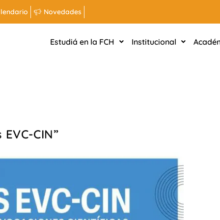
lendario
Novedades
Estudiá en la FCH
Institucional
Acadé
s EVC-CIN”